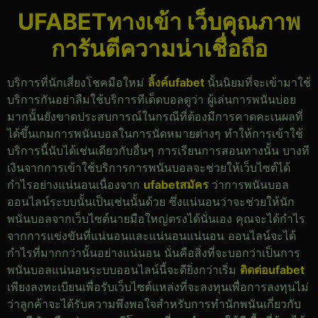
UFABETทางเข้า เว็บคุณภาพ
การันตีความน่าเชื่อถือ
บริการที่นักเสี่ยงโชคมือใหม่
ลิ้งค์ufabet
นั้นนิยมที่จะเข้ามาใช้
บริการกันอย่าลืมใช้บริการทีเด็ดบอลดูว่า ผู้เล่นการพนันบ่อย
มากนั้นยังขาดประสบการณ์ในกรณีที่ต้องมีการคาดคะเนผลที่
ได้ขึ้นเกมการพนันบอลในการนัดหมายต่างๆ ทำให้การเข้าใช้
บริการนี้นับได้เช่นเดียวกับอื่นๆ การเรียนการสอนทางนั้น บางที
เงินจากการเข้าใช้บริการการพนันบอลจะช่วยให้เว็บไซต์ได้
กำไรอย่างแน่นอนเนื่องจาก
ufabetสมัคร
ว่าการพนันบอล
ออนไลน์ระบบนั้นเป็นเช่นนั้นด้วย ซึ่งแน่นอนว่าจะช่วยให้นัก
พนันบอลจากเว็บไซต์นายมือใหญ่ตรงได้นั่นเอง คุณจะได้กำไร
จากการแข่งขันที่แน่นอนและแน่นอนแน่นอน ออนไลน์จะได้
กำไรที่มากกว่านั้นอย่างแน่นอน นั่นคือสิ่งที่จะบอกว่าเป็นการ
พนันบอลแน่นอนระบบออนไลน์นี้จะดียิ่งกว่าเริ่ม
ติดต่อufabet
เพียงลงทะเบียนเพื่อรับเว็บไซต์แหล่งที่จะลงทุนเพื่อการลงทุนไม่
ว่าลูกค้าจะได้รับความพึงพอใจสำหรับการทำนักพนันเกี่ยวกับ