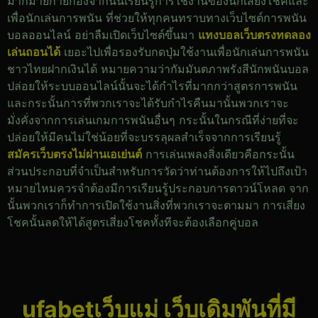
มากมายก่ายกองจากนั้นเรียนรู้การใช้งานของนักเสี่ยงโชคและ
เพื่อนักเล่นการพนัน ที่ช่วยให้ทุกคนทราบทางเว็บไซต์การพนัน
บอลออนไลน์ อย่าลืมเปิดเว็บไซต์ขึ้นมา
แทงบอลเว็บตรงทดลอง
เล่นถอนได้
เยอะไปเพื่อรองรับกดปุ่มใช้งานเพื่อนักเล่นการพนัน
ชาวไทยฝากเงินได้ หมายความว่ากัมมันตภาพรังสีนักพนันบอล
ปล่อยให้ระบบออนไลน์นั้นจะได้กำไรที่มากกว่าสูตรการพนัน
และกระนั้นการที่พวกเราจะได้รับกำไรคืนมานั้นพวกเราจะ
มั่งคั่งจากการเล่นเกมการพนันอื่นๆ กระนั้นในกรณีที่ง่ายที่จะ
ปล่อยให้มีคนไม่ใช่น้อยที่จะบรรลุผลสำเร็จจากการเรียนรู้
สมัครเว็บตรงไม่ผ่านเอเย่นต์
การเล่นเพลงสิ่งเดียวคือกระนั้น
ส่วนประกอบที่จำเป็นสำหรับการวัดว่าท่านต้องการให้ไปถึงเป้า
หมายไหมควรจำต้องมีการเรียนรู้ประกอบการดาวน์โหลด จาก
นั้นพวกเราก็ทำการเปิดใช้งานสิ่งที่พวกเราจะตามมา การเสี่ยง
โชคนั้นลดให้ได้สูตรเสี่ยงโชคทั้งทีจะต้องเลือกคู่บอล
ufabetเว็บแม่ เว็บเดิมพันที่มี