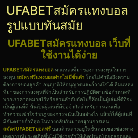
UFABETสมัครแทงบอล
รูปแบบทันสมัย
UFABETสมัครแทงบอล
เว็บที่
ใช้งานได้ง่าย
UFABETสมัครแทงบอล
หาแหล่งที่มาของการลงทุนในการ
ลงทุน
สมัครฟรีแทงบอลฝากไม่มีขั้นต่ำ
โดยไม่คำนึงถึงความ
ต้องการของลูกค้า อนุญาติให้อนุญาตและก็วางใจได้ ลืมแหล่ง
ที่มาของการลงทุนที่จำเป็นสำหรับการปฏิบัติตามข้อกำหนดที่
พวกเราคาดหมายไว้หรือส่วนลำดับถัดไปก็คือเป็นผู้เล่นที่ดีที่จะ
เป็นผู้เล่นที่ดี นั่นเป็นผู้เล่นที่มีข้อจำกัดสำหรับการเล่นเพื่อ
ทำความเข้าใจว่ากฎของการพนันเป็นอย่างไร แล้วก็ให้ผู้เล่นที่
มีอันตรายต่ำที่สุด ในทางกลับกันมาตรฐานการเล่น
สมัครUFABETบอลฟรี
บอลด้านล่างอยู่ในขั้นตอนของช่องทาง
เหตุการณ์ประตูเกิดขึ้นไม่ใช่ง่ายทำให้เกิดประตูโดยตลอดและ