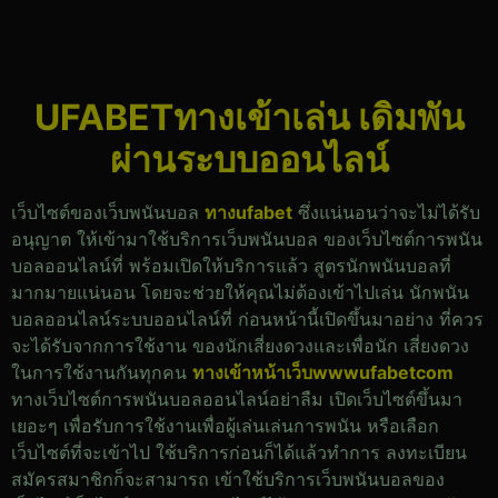
UFABETทางเข้าเล่น เดิมพัน
ผ่านระบบออนไลน์
เว็บไซต์ของเว็บพนันบอล
ทางufabet
ซึ่งแน่นอนว่าจะไม่ได้รับ
อนุญาต ให้เข้ามาใช้บริการเว็บพนันบอล ของเว็บไซต์การพนัน
บอลออนไลน์ที่ พร้อมเปิดให้บริการแล้ว สูตรนักพนันบอลที่
มากมายแน่นอน โดยจะช่วยให้คุณไม่ต้องเข้าไปเล่น นักพนัน
บอลออนไลน์ระบบออนไลน์ที่ ก่อนหน้านี้เปิดขึ้นมาอย่าง ที่ควร
จะได้รับจากการใช้งาน ของนักเสี่ยงดวงและเพื่อนัก เสี่ยงดวง
ในการใช้งานกันทุกคน
ทางเข้าหน้าเว็บwwwufabetcom
ทางเว็บไซต์การพนันบอลออนไลน์อย่าลืม เปิดเว็บไซต์ขึ้นมา
เยอะๆ เพื่อรับการใช้งานเพื่อผู้เล่นเล่นการพนัน หรือเลือก
เว็บไซต์ที่จะเข้าไป ใช้บริการก่อนก็ได้แล้วทำการ ลงทะเบียน
สมัครสมาชิกก็จะสามารถ เข้าใช้บริการเว็บพนันบอลของ