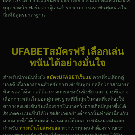
ผลสำเร็จได้ ยากแน่นอนที่พวกเราจะจ่ายเงินเพื่อเดิมพันในบอล
คู่สุดยอดนิย ฟอร์มจากผู้เล่นสำรองเกมการแข่งขันฟุตบอลใน
ลีกที่มีสูตรมาตรฐาน
UFABETสมัครฟรี เลือกเล่น
พนันได้อย่างมั่นใจ
สำหรับนักพนันทั้งยัง
สมัครUFABETเว็บแม่
ควรที่จะเลือกคู่
บอลซึ่งกึ่งกลางตอนสำหรับการแข่งขันฟุตบอลลีกโดยสามารถ
พิจารณาได้จากสถิติตารางการแข่งขันชิงชัย และ บางทีก็อาจ
เลือกการพนันในบอลคู่มาตรฐานที่มีกลุ่มในตอนที่จะต้องใช้
ตารางลงแข่งขันกันเนื่องจากในบางครั้งอาจเกิดปัญหาขึ้นได้
สังเกตคะแนนขึ้นได้โปรดสังเกตอย่างต่ำจากนั้นทำต่อเนื่องกัน
มากมายซึ่งได้เงินสดจำนวนมากวิธีเล่นการพนันบอลมันเลย
สำหรับ
ทางเข้าเว็บแทงบอล
พวกเราทุกคนจำต้องทราบเขา