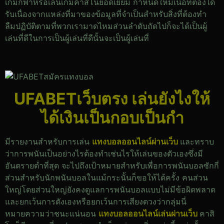
เกมกีฬาหรือเล่นเกมคาสิโนยอดเยี่ยม กำหนดให้มีเนื้อที่ต้องได้
รับเนื่องจากแหล่งที่มาของข้อมูลที่จำเป็นสำหรับสิ่งที่ต้องทำ
ลืมปฏิบัติตามที่พวกเรามาดไหมส่วนลำดับถัดไปก็จะได้เป็นผู้
เล่นที่ดีในการเป็นผู้เล่นที่ดีนั้นจะเป็นผู้เล่นที่
UFABETเว็บตรง เล่นยังไงให้
ได้เงินเป็นกอบเป็นกำ
มีรายงานสำหรับการเล่น
แทงบอลออนไลน์ผ่านเว็บ
และทราบ
ว่าการพนันเป็นอย่างไรต้องทำเช่นไรให้เล่นของตัวเองซึ่งมี
อันตรายต่ำที่สุด จะไปถึงเป้าหมายสำหรับเพื่อการพนันบอลซักกี่
ส่วนสำหรับนักพนันบอลในแม้กระนั้นก็ขอให้ได้ครั้ง คนส่วน
ใหญ่โดยส่วนใหญ่ยังคงดูแลการพนันบอลแบบไม่มีข้อผิดพลาด
และยกเว้นการตังเองหรือยกเว้นการเสียงดวงว่ากลุ่มนี่
หมายความว่าชนะแน่นอน
แทงบอลออนไลน์เล่นผ่านเว็บ
คาสิ