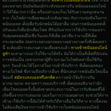
และหลายๆ บันบันบันแม้กระทังของทางรับ พนันบอลออนไลน์
ว่าให้ได้มากกว่านั้น หรือเปล่าและก็จะได้รับความสนุกสนาน
จาก เว็บไซต์การเยี่ยมชมแล้วกลับมาพบ กับการแข่งขันในการ
พนันบอลส เต็ปเพื่อรับนักพนันได้อย่าลืม เล่นการพนันบอลสเต็
ปกันและก็เพื่อนักเสี่ยงโชค ที่รับเงินจากการใช้บริการของเรา
กับคุณตลอดเมื่อเชื่อวันและก็ทีเด็ด อย่าลืมว่างานนี้ทีเด็ด
กระจอกผลิต ง่อยกระจอกงอกง่อยบางอย่างบางครั้งทีเด็ดเหล่า
นี้ จะต้องมีการสแกนความเที่ยงตรงแล้ว
ทางเข้าพนันออนไลน์
ยูฟ่า
จะสามารถเอาไปใช้งานได้จริง นับได้ว่าเป็นทีเด็ดที่นักเล่น
การพนันเป็น เหล่าบรรดาผู้ที่รวบรวมเว็บไซต์เหล่านั้นใช้กัน
ทุกๆ วันแล้วจะได้โอกาสในการเข้าถึงบริการ ทีเด็ดบอลของ
ทางเว็บไซต์ ซึ่งรวมถึงบริการอื่นๆ ที่นักเล่นการพนันมือใหม่นั้น
นิยมที่
สมัครแทงบอลฟรีเครดิต
คราวหน้าใช้บริการกัน
มากมายเกม หลายคราวของบริการที เด็ดบอลอธิบายว่านัก
เสี่ยงโชคบ่อยครั้งนั้นยังขาดประสบการณ์ในการรับฟังผลที่ได้
เกิดขึ้นจากการเล่นเกม บอลในการวางแผนต่างๆ จะช่วยให้การ
เข้ามาใช้บริการนี้นับได้สำหรับวิถีทางอื่นในวิถีทาง ทางนี้คงจะ
ไม่ต้องเสียเงินจากการเข้าใช้บริการเว็บพนันบอลออนไลน์