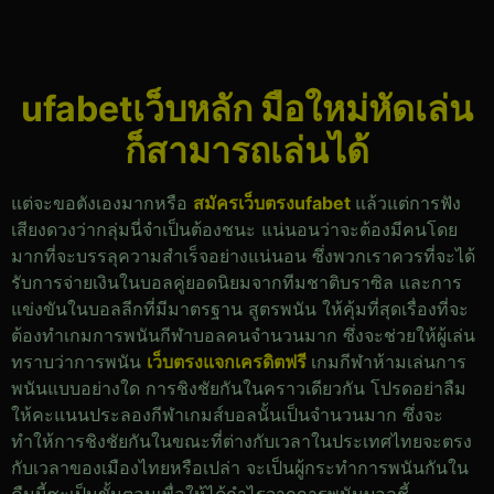
ufabetเว็บหลัก มือใหม่หัดเล่น
ก็สามารถเล่นได้
แต่จะขอตังเองมากหรือ
สมัครเว็บตรงufabet
แล้วแต่การฟัง
เสียงดวงว่ากลุ่มนี่จำเป็นต้องชนะ แน่นอนว่าจะต้องมีคนโดย
มากที่จะบรรลุความสำเร็จอย่างแน่นอน ซึ่งพวกเราควรที่จะได้
รับการจ่ายเงินในบอลคู่ยอดนิยมจากทีมชาติบราซิล และการ
แข่งขันในบอลลีกที่มีมาตรฐาน สูตรพนัน ให้คุ้มที่สุดเรื่องที่จะ
ต้องทำเกมการพนันกีฬาบอลคนจำนวนมาก ซึ่งจะช่วยให้ผู้เล่น
ทราบว่าการพนัน
เว็บตรงแจกเครดิตฟรี
เกมกีฬาห้ามเล่นการ
พนันแบบอย่างใด การชิงชัยกันในคราวเดียวกัน โปรดอย่าลืม
ให้คะแนนประลองกีฬาเกมส์บอลนั้นเป็นจำนวนมาก ซึ่งจะ
ทำให้การชิงชัยกันในขณะที่ต่างกับเวลาในประเทศไทยจะตรง
กับเวลาของเมืองไทยหรือเปล่า จะเป็นผู้กระทำการพนันกันใน