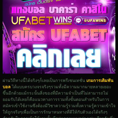
ผ่านวิถีทางนี้ได้จริงๆก็เลยเป็นการพรีเซนเทชั่น
เกมการเดิมพัน
บอล
ได้แบบครบวงจรจริงๆรวมทั้งมีความมากมายหลายเยอะ
ขึ้นอีกด้วยแม้กระนั้นสิ่งของที่มีความจำเป็นที่ไม่สามารถไม่
ยอมรับได้เลยก็คือแนวทางการรวมทั้งขั้นตอนสำหรับในการ
สมัครเข้าใช้งานซึ่งต้องมีวิชาความรู้รวมทั้งความรู้ความเข้าใจ
ให้ถูกจริงๆเพื่อเป็นการรักษาหนทางที่ดีให้กับตัวเองได้จริงๆ