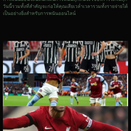
วันนี้รวมทั้งที่สำคัญจะก่อให้คุณเสียเวล่ำเวลารวมทั้งรายจ่ายได้
เป็นอย่างยิ่งสำหรับการพนันออนไลน์