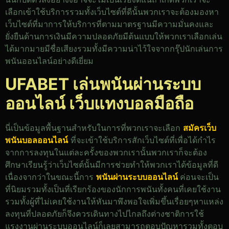
เลือกเข้าใช้บริการรวมทั้งเว็บไซต์ที่ดีนั้นพวกเราจะต้องมองหา
เว็บไซต์ที่มาการให้บริการที่ตามมาตรฐานมีความมั่นคงและ
ยั่งยืนด้านการเงินมีความปลอดภัยมีต้นแบบให้พวกเราเลือกเล่น
ได้มากมายมีชื่อเสียงรวมทั้งมีความน่าไว้ใจจากกรุ๊ปนักเล่นการ
พนันออนไลน์อย่างดีเยี่ยม
UFABET เล่นพนันผ่านระบบ
ออนไลน์ เว็บแทงบอลมือถือ
นี่เป็นข้อมูลพื้นฐานสำหรับในการที่พวกเราจะเลือก
สมัครเว็บ
พนันบอลออนไลน์
ที่จะเข้าใช้บริการสักเว็บไซต์ที่เพื่อได้กำไร
จากการลงทุนในแต่ละครั้งของพวกเรานั้นพวกเราก็จะต้อง
ศึกษาเรียนรู้ว่าเว็บไซต์นั้นมีการช่วยทำให้พวกเราได้ข้อมูลที่ดี
เนื่องจากว่าในขณะนี้การ
พนันผ่านระบบออนไลน์
ค่อนจะเป็น
ที่นิยมรวมทั้งเป็นที่เรียกร้องของนักการพนันทั้งคนที่เคยใช้งาน
รวมทั้งผู้ที่ไม่เคยใช้งานให้หันมาพึงพอใจเพิ่มขึ้นเรื่อยๆหาแหล่ง
ลงทุนที่ปลอดภัยก็จึงควรเดินทางไปไกลถึงต่างชาติการใช้
แรงงานผ่านระบบออนไลน์ก็เลยสามารถตอบปัญหารวมทั้งตอบ