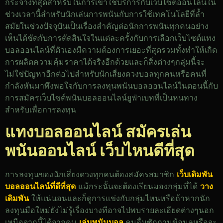
กระจ่างที่สุดสำหรับในการเข้าใช้บริการกับเว็บไซต์ออนไลน์ใน
ช่วงเวลานี้สำหรับนักเล่นการพนันกับการใช้เทคโนโลยีที่ล้ำ
สมัยในช่วงปัจจุบันเป็นเรื่องสำคัญต่อนักการพนันทุกคนอย่าง
เห็นได้ชัดกับการตัดสินใจในแต่ละครั้งกับการเลือกเว็บไซต์แทง
บอลออนไลน์ที่ตัวเองมีความต้องการเยอะที่สุดรวมทั้งทำให้เกิด
การผลิตความคุ้มราคาได้จริงอีกด้วยและก็สิ่งต่างๆกลุ่มนี้จะ
ไม่ใช่ปัญหาอีกต่อไปสำหรับนักเสี่ยงดวงบอลทุกคนหรือคนที่
กำลังหันมาพึงพอใจกับการลงทุนพนันบอลออนไลน์ในตอนนี้กับ
การสมัครเว็บไซต์พนันบอลออนไลน์ยูฟ่าเบทที่เป็นหนทาง
สำหรับเพื่อการลงทุน
แทงบอลออนไลน์ สมัครเล่น
พนันออนไลน์ เว็บไหนดีที่สุด
การลงทุนของนักเสี่ยงดวงทุกคนต้องสมัครสมาชิก
เว็บเดิมพัน
บอลออนไลน์ที่ดีที่สุด
แม้กระนั้นจะต้องเรียนมองกลุ่มที่ได้
วาง
เดิมพัน
ให้แน่นอนและก็ดูการแข่งกับกลุ่มไหนหรือถ้าหากนัก
ลงทุนมือใหม่ยังไม่รู้เรื่องบางทีอาจไปพบรายละเอียดต่างๆนอก
เหนือจากนี้ได้จากคน
เล่นพนันบอล
คนอื่นซักถามข้อมูลหรือจะ