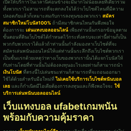
เปิดให้บริการในเวลานี้ค่อนข้างจะมีมากไม่น้อยเลยทีเดียวรวม
ทั้งพวกเราไม่สามารถที่จะตกลงใจได้ว่าเว็บไซต์ไหนที่มีความ
ปลอดภัยแล้วก็เหมาะสมกับการลงทุนของพวกเรา
สมัคร
สมาชิกใหม่โบนัส100%
ถ้ามีสมาชิกคนไหนกันพึงพอใจ
ต้องการจะ
เล่นแทงบอลออนไลน์
เพียงท่านนั้นกรอกข้อมูลตาม
ขั้นตอนที่ดินเว็บไซต์ได้กำหนดไว้กระทั่งครบจะเท่านี้ท่านก็เป็น
พวกกับพวกเราได้แล้วถ้าท่านนั้นกำลังมองหาเว็บไซต์ที่จะ
สมัครเล่นพนันออนไลน์ให้แด่ท่านนั้นระลึกถึงเว็บไซต์พวกเรา
เป็นขั้นแรกด้วยเหตุว่าทางเว็บของพวกเรานั้นได้แจกโบนัสให้
กับท่านโดยที่ท่านนั้นไม่ต้องลงทุนอะไรเลยท่านก็สามารถนำ
เงินโบนัส
ที่ตรงนี้ไปเล่นชนะท่านก็สามารถที่จะถอนออกมา
ใช้ได้ด้วยสำหรับมือใหม่ที่
ไม่เคยใช้บริการเว็บไซต์พนันบอล
เลย
และก็กำเนิดมีไอเดียต้องการลงทุนและก็พึงพอใจจะ
ใช้
บริการเล่นพนันบอลออนไลน์
เว็บแทงบอล ufabetเกมพนัน
พร้อมกับความคุ้มราคา