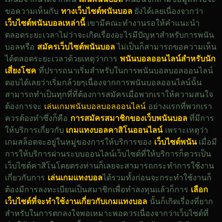
ขอความเห็นกับ
ทางเว็บไซต์พนันบอล
ยังได้เลยเนื่องจากว่า
เว็บไซต์พนันบอลเหล่านี้
เขามีคณะทำงานรอให้คำแนะนำ
ตลอดระยะเวลาไม่ว่าจะเกิดเรื่องอะไรมีปัญหาสำหรับการพนัน
บอลหรือ
สมัครเว็บไซต์พนันบอล
ไม่เป็นก็สามารถขอความเห็น
ได้ตลอดระยะเวลาด้วยเหตุว่าการ
พนันบอลออนไลน์สำหรับนัก
เสี่ยงโชค
ที่ปรารถนาเริ่มสำหรับในการพนันบอลบอลออนไลน์
ตอบได้เลยว่าเริ่มกล้วยๆเนื่องจากการพนันบอลออนไลน์นั้น
สามารถทำเป็นทุกที่ที่ต้องการสมัครเมื่อพวกเราให้ความสนใจ
ต้องการจะ
เล่นเกมพนันบอลบอลออนไลน์
อย่างแรกที่พวกเรา
ควรต้องทำซึ่งก็คือ
การสมัครสมาชิกของเว็บ
พนันบอล
ที่มีการ
ให้บริการเกี่ยวกับ
เกมแทงบอลคาสิโนออนไลน์
เพราะเหตุว่า
เกมสล็อตจะอยู่ในหมู่ของการให้บริการของ
เว็บไซต์พนัน
เมื่อมี
การให้บริการผ่านระบบออนไลน์เว็บไซต์ที่ให้บริการก็ควรเป็น
เว็บไซต์คาสิโนโดยตรงท่านก็เลยจะสามารถกระทำการใช้งาน
เกี่ยวกับการ
เ
ล่นเกม
แทงบอล
ได้รวมทั้งก่อนจะกระทำใช้งานก็
ต้องมีการลงทะเบียนเป็นสมาชิกเพื่อทำลงทุนแล้วก็การ
เลือก
เว็บไซต์ที่จะทำใช้งานเกี่ยวกับเกม
แทงบอล
นั้นก็เกิดเรื่องที่ยาก
สำหรับในการตกลงใจพอเหมาะพอควรเนื่องจากว่าเว็บไซต์ที่