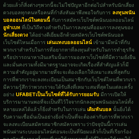
ด้วยแล้วก็สิ่งต่างๆพวกนี้จะไม่ใช่ปัญหาอีกต่อไปสำหรับนักเสี่ยง
ดวงบอลทุกคนหรือคนที่กำลังหันมาพึงพอใจกับการ
ลงทุนพนัน
บอลออนไลน์ในตอนนี้
กับการสมัครเว็บไซต์พนันบอลออนไลน์
ยูฟ่าเบท
ที่เป็นวิถีทางสำหรับในการลงทุนที่ออมการลงทุนของ
นักเสี่ยงดวง
ได้อย่างดีเยี่ยมอีกด้วยสมัครเว็บไซต์พนันบอล
เว็บไซต์ไหนเมื่อการ
เล่นแทงบอลออนไลน์
เข้ามามีหน้าที่กับ
พวกเราสำหรับในการที่อยากหาที่ลงทุนสำหรับในการทำธุรกิจ
หรือปรารถนาหาเงินเสริมนั้นการมองหาเว็บไซต์ที่มีความยั่งยืน
และมั่นคงรวมทั้งมีมาตรฐานอาจจะเกิดเรื่องที่สำคัญแล้วก็มี
ความสำคัญอยู่มากมายที่จะจะต้องเลือกให้เหมาะสมที่สุดกับ
การที่พวกเราจะลงทะเบียนเป็นสมาชิกกับเว็บไซต์ไหนที่พวกเรา
มีความรู้สึกว่าพวกเราจะได้รับสิ่งที่เหมาะสมที่สุดในแต่ละครั้ง
อย่าง
UFABETเป็นเว็บไซต์ที่ได้รับการยอมรับ
มีการเปิดให้
บริการมานานพอที่จะเป็นที่ไว้ใจจากนักลงทุนพนันออนไลน์ทั้ง
หลายแหล่ได้แล้วก็ยิ่งสำหรับในการเล่น
เดิมพันบอล
นั้นยิ่งได้
รับความเชื่อมั่นเป็นอย่างยิ่งจำเป็นที่จะต้องค่ากับการที่พวกเรา
จะลงทะเบียนสมัครสมาชิกสมัครเพราะว่าปัจจุบันนี้การเล่น
พนันผ่านระบบออนไลน์ค่อนจะเป็นที่นิยมแล้วก็เป็นที่เรียกร้อง
ของนักเสี่ยงดวงทั้งคนที่เคยใช้งานรวมทั้งผู้ที่ไม่เคยใช้งานให้