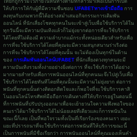
ไทยก็ถูกรวมไว้ภายในหนทางตามที่กล่าวมาเพื่อเป็นการเปิด
ให้บริการให้กับผู้ที่มีความชื่นชอบ
UFABETทางเข้ามือถือ
การ
ลงทุนกับเกมพวกนี้ได้อย่างสม่ำเสมอกิจกรรมการเดิมพัน
ออนไลน์ ที่นักเสี่ยงโชคทุกคนในจะเข้าสู่เว็บเพื่อใช้บริการได้ใน
ทุกวันนี้จะมีความบันเทิงแล้วก็ไม่ยุ่งยากต่อการที่จะใช้บริการ
ได้โดยที่ไม่ต้องมี ความลำบากแม้กระทั้งหน่อยเดียวสำหรับเพื่อ
การที่จะใช้บริการได้โดยที่คุณจะมีความสนุกสนานร่าเริงต่อ
การที่จะใช้บริการได้โดยที่คุณนั้น จะไม่ต้องเป็นทุกข์ในด้าน
ของ
การเดิมพันออนไลน์
UFABET
ที่นักเสี่ยงดวงทุกคนจะมี
ความบันเทิงรวมทั้งง่ายอย่างยิ่งต่อการ ที่จะใช้บริการได้อย่าง
มากมายสำหรับเพื่อการพนันออนไลน์ที่ทุกคนนะจ๊ะไปสู่เว็บเพื่อ
ใช้บริการได้โดยทันทีโดยที่คุณนั้นจะมีความไม่ยุ่งยาก ต่อการ
พนันที่ทุกคนนั้นต่างติดอกติดใจและก็พอใจที่จะใช้บริการคาสิ
โน​ออนไลน์​โทรศัพท์มือถือ​การเดินทางที่ให้บริการอยู่ในตอนนี้
ที่การพนันที่ปรับปรุงออกมาเพื่อจะเย้ายวนใจความพึงพอใจของ
คนเราได้มาใช้บริการได้ไม่น้อยเลยทีเดียวและก็การพนันใน
ขณะนี้ก็เลย เป็นที่พอใจรวมทั้งเป็นที่เรียกร้องของคนเรา เยอะ
แยะที่ปรารถนาที่จะใช้บริการต่อการพนันที่ให้บริการขณะนี้
เป็นการพนันที่มีชื่อเรียกว่า การพนันออนไลน์ที่คุณมองเห็นคำ