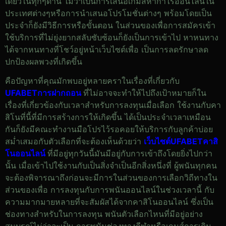
เดียวในทุกๆด้าน ไม่ว่าเป็นการเสนอเกมส์หากำไรออนไลน์ใน
ประเทศต่างๆหรือการนำเสนอโปรโมชั่นต่างๆ พร้อมโดยเป็น
ประจำก็ยังมีวิธีการหรือขั้นตอน ในส่วนของเพื่อการสมัครเข้า
ใช้บริการที่ไม่ยุ่งยากสลับซับซ้อนก็ยังเป็นการเข้าไป หาหนทาง
ได้จากหนทางที่โชว์อยู่หน้าเว็บไซต์เพื่อ เป็นการลดรักษาลด
ปกป้องผลพวงที่เกิดขึ้น
คือปัญหาที่คุณมักพบอยู่หลายคราในเรื่องที่เกี่ยวกับ
UFABETการฝากถอน
ที่ไม่อาจจะทำให้ไปถึงเป้าหมายก็ใน
เรื่องที่เกี่ยวข้องกับเวลาสำหรับการลงทุนเมื่อเลือก ใช้งานกับคา
สิโนที่นี้ที่มีการสร้างการให้เกิดขึ้น ได้เป็นประจำเวลาเหมือน
กันก็ยังมีคณะทำงานมือโปรไว้รอคอยให้บริการกับลูกค้าบ่อย
สม่ำเสมอกับตัวเลือกที่จะต้องเห็นด้วยว่า
เว็บไซต์UFABETคาสิ
โนออนไลน์
ที่มีอยู่ทุกวันนี้มันมีอยู่กับการเข้าถึงโดยยิ่งไปกว่า
นั้น เมื่อเข้าไปใช้งานกับเป็นสิ่งจำเป็นอีกสิ่งหนึ่งที่ ผู้พนันทุกคน
จะต้องพิจารณาถึงก่อนจะมีการในส่วนของการเลือกวิถีทางใน
ส่วนของเพื่อ การลงทุนกับการพนันออนไลน์ในช่วงเวลานี้ กับ
ความมากมายหลายที่จะสัมผัสได้จากคาสิโนออนไลน์ ซึ่งเป็น
ช่องทางสำหรับในการลงทุน พนันตัวเลือกไหนที่มีอยู่อย่าง