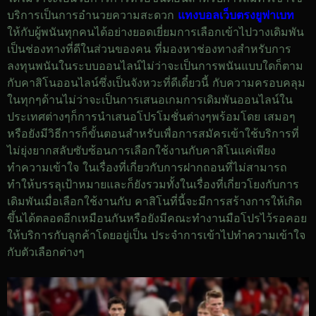
บริการเป็นการอำนวยความสะดวก
แทงบอลเว็บตรงยูฟาเบท
ให้กับผู้พนันทุกคนได้อย่างยอดเยี่ยมการเลือกเข้าไปวางเดิมพัน
เป็นช่องทางที่ดีในส่วนของคน ที่มองหาช่องทางสำหรับการ
ลงทุนพนันในระบบออนไลน์ไม่ว่าจะเป็นการพนันแบบใดก็ตาม
กับคาสิโนออนไลน์ซึ่งเป็นจังหวะที่ดีเดี๋ยวนี้ กับความครอบคลุม
ในทุกๆด้านไม่ว่าจะเป็นการเสนอเกมการเดิมพันออนไลน์ใน
ประเทศต่างๆก็การนำเสนอโปรโมชั่นต่างๆพร้อมโดย เสมอๆ
หรือยังมีวิธีการก็ขั้นตอนสำหรับเพื่อการสมัครเข้าใช้บริการที่
ไม่ยุ่งยากสลับซับซ้อนการเลือกใช้งานกับคาสิโนแค่เพียง
ทำความเข้าใจ ในเรื่องที่เกี่ยวกับการฝากถอนที่ไม่สามารถ
ทำให้บรรลุเป้าหมายและก็ยังรวมทั้งในเรื่องที่เกี่ยวโยงกับการ
เดิมพันเมื่อเลือกใช้งานกับ คาสิโนที่นี้จะมีการสร้างการให้เกิด
ขึ้นได้ตลอดอีกเหมือนกันหรือยังมีคณะทำงานมือโปรไว้รอคอย
ให้บริการกับลูกค้าโดยอยู่เป็น ประจำการเข้าไปทำความเข้าใจ
กับตัวเลือกต่างๆ