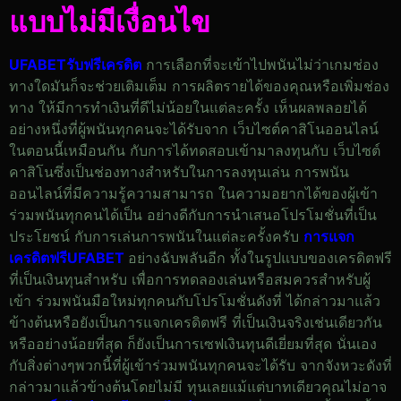
แบบไม่มีเงื่อนไข
UFABETรับฟรีเครดิต
การเลือกที่จะเข้าไปพนันไม่ว่าเกมช่อง
ทางใดมันก็จะช่วยเติมเต็ม การผลิตรายได้ของคุณหรือเพิ่มช่อง
ทาง ให้มีการทำเงินที่ดีไม่น้อยในแต่ละครั้ง เห็นผลพลอยได้
อย่างหนึ่งที่ผู้พนันทุกคนจะได้รับจาก เว็บไซต์คาสิโนออนไลน์
ในตอนนี้เหมือนกัน กับการได้ทดสอบเข้ามาลงทุนกับ เว็บไซต์
คาสิโนซึ่งเป็นช่องทางสำหรับในการลงทุนเล่น การพนัน
ออนไลน์ที่มีความรู้ความสามารถ ในความอยากได้ของผู้เข้า
ร่วมพนันทุกคนได้เป็น อย่างดีกับการนำเสนอโปรโมชั่นที่เป็น
ประโยชน์ กับการเล่นการพนันในแต่ละครั้งครับ
การแจก
เครดิตฟรีUFABET
อย่างฉับพลันอีก ทั้งในรูปแบบของเครดิตฟรี
ที่เป็นเงินทุนสำหรับ เพื่อการทดลองเล่นหรือสมควรสำหรับผู้
เข้า ร่วมพนันมือใหม่ทุกคนกับโปรโมชั่นดังที่ ได้กล่าวมาแล้ว
ข้างต้นหรือยังเป็นการแจกเครดิตฟรี ที่เป็นเงินจริงเช่นเดียวกัน
หรืออย่างน้อยที่สุด ก็ยังเป็นการเซฟเงินทุนดีเยี่ยมที่สุด นั่นเอง
กับสิ่งต่างๆพวกนี้ที่ผู้เข้าร่วมพนันทุกคนจะได้รับ จากจังหวะดังที่
กล่าวมาแล้วข้างต้นโดยไม่มี ทุนเลยแม้แต่บาทเดียวคุณไม่อาจ