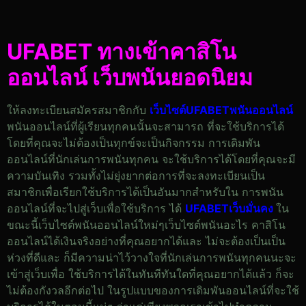
UFABET ทางเข้าคาสิโน
ออนไลน์ เว็บพนันยอดนิยม
ให้ลงทะเบียนสมัครสมาชิกกับ
เว็บไซต์UFABETพนันออนไลน์
พนันออนไลน์ที่ผู้เรียนทุกคนนั้นจะสามารถ ที่จะใช้บริการได้
โดยที่คุณจะไม่ต้องเป็นทุกข์จะเป็นกิจกรรม การเดิมพัน
ออนไลน์ที่นักเล่นการพนันทุกคน จะใช้บริการได้โดยที่คุณจะมี
ความบันเทิง รวมทั้งไม่ยุ่งยากต่อการที่จะลงทะเบียนเป็น
สมาชิกเพื่อเรียกใช้บริการได้เป็นอันมากสำหรับใน การพนัน
ออนไลน์ที่จะไปสู่เว็บเพื่อใช้บริการ ได้
UFABETเว็บมั่นคง
ใน
ขณะนี้เว็บไซต์พนันออนไลน์ใหม่ๆเว็บไซต์พนันอะไร คาสิโน
ออนไลน์ได้เงินจริงอย่างที่คุณอยากได้และ ไม่จะต้องเป็นเป็น
ห่วงที่ดีและ ก็มีความน่าไว้วางใจที่นักเล่นการพนันทุกคนนะจะ
เข้าสู่เว็บเพื่อ ใช้บริการได้ในทันทีทันใดที่คุณอยากได้แล้ว ก็จะ
ไม่ต้องกังวลอีกต่อไป ในรูปแบบของการเดิมพันออนไลน์ที่จะใช้