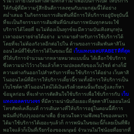
รวมไว้ภายในหนทางตามที่กล่าวมาเพื่อเป็นการเปิด ให้บริการ
ให้กับผู้ที่มีความรู้สึกยินดีการลงทุนกับเกมกลุ่มนี้ได้อย่าง
สม่ำเสมอ ในกิจกรรมการเดิมพันที่มีการให้บริการอยู่ปัจจุบันนี้
ที่จะเป็นกิจกรรมการเดิมพันที่นักเล่นการพนันทุกคนจะใช้
บริการได้โดยที่ จะไม่ต้องเป็นทุกข์จะมีความบันเทิงสนุกทุ่น
เวลาออมรายจ่ายได้อย่าง มากมายสำหรับการใช้บริการได้
โดยที่จะไม่ต้องกังวลอีกต่อไปใน ด้านของการเดิมพันคาสิโน
ออนไลน์ที่ใช้บริการได้ในขณะนี้มี
เว็บแทงบอลUFABETดีที่สุด
ที่ให้บริการจำนวนมากหลายหมวดแบบนั้น ได้เลือกใช้บริการ
ซึ่งความน่าไว้วางใจแล้วก็ความปลอดภัยของเว็บไซต์ ต่างก็มี
ความต่างกันออกไปสำหรับการที่จะใช้บริการได้อย่าง เว็บคาสิ
โนออนไลน์ที่มีการให้บริการเดี๋ยวนี้รวมทั้งมีการให้บริการเป็น
เว็บไซต์คาสิโนออนไลน์ได้เงินจริงด้วยคนนั้นเรียนรู้และก็หา
ข้อมูลก่อน ที่จะทำการตัดสินใจใช้บริการเพื่อใช้บริการกับ
เว็บ
แทงบอลครบวงจร
ที่มีความน่านับถือเยอะที่สุดคาสิโน​ออนไลน์​
โทรศัพท์เคลื่อนที่ ​การเดินทางที่ให้บริการอยู่ในตอนนี้ที่การ
พนันที่ปรับปรุงออกมาเพื่อ ยั่วยวนใจความพึงพอใจของคนเรา
ได้มาใช้บริการได้เยอะๆแล้วก็ การพนันในขณะนี้ก็เลยเป็นที่พึง
พอใจแล้วก็เป็นที่เรียกร้องของมนุษย์ จำนวนไม่ใช่น้อยที่อยากที่