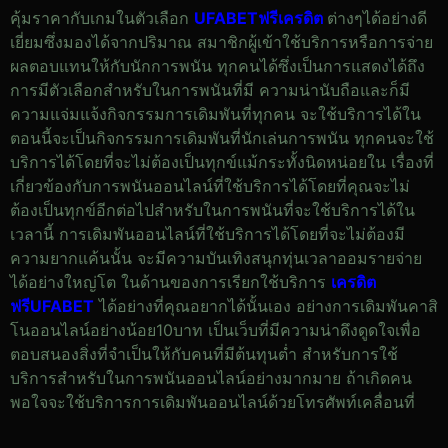
คุ้มราคากับเกมในตัวเลือก
UFABETฟรีเครดิต
ต่างๆได้อย่างดี
เยี่ยมซึ่งมองได้จากปริมาณ สมาชิกผู้เข้าใช้บริการหรือการจ่าย
ผลตอบแทนให้กับนักการพนัน ทุกคนได้ซึ่งเป็นการแสดงได้ถึง
การมีตัวเลือกสำหรับในการพนันที่มี ความน่านับถือและก็มี
ความแจ่มแจ้งกิจกรรมการเดิมพันที่ทุกคน จะใช้บริการได้ใน
ตอนนี้จะเป็นกิจกรรมการเดิมพันที่นักเล่นการพนัน ทุกคนจะใช้
บริการได้โดยที่จะไม่ต้องเป็นทุกข์แม้กระทั้งนิดหน่อยใน เรื่องที่
เกี่ยวข้องกับการพนันออนไลน์ที่ใช้บริการได้โดยที่คุณจะไม่
ต้องเป็นทุกข์อีกต่อไปสำหรับในการพนันที่จะใช้บริการได้ใน
เวลานี้ การเดิมพันออนไลน์ที่ใช้บริการได้โดยที่จะไม่ต้องมี
ความยากแค้นนั้น จะมีความบันเทิงสนุกทุ่นเวลาออมรายจ่าย
ได้อย่างใหญ่โต ในด้านของการเรียกใช้บริการ
เครดิต
ฟรีUFABET
ได้อย่างที่คุณอยากได้นั้นเอง อย่างการเดิมพันคาสิ
โนออนไลน์อย่างน้อย10บาท เป็นเว็บ​ที่มีความน่าดึงดูดใจเพื่อ
ตอบสนองสิ่งที่จำเป็นให้กับคนที่มีต้นทุนต่ำ สำหรับการใช้
บริการสำหรับในการพนันออนไลน์อย่างมากมาย ถ้าเกิดคน
พอใจจะใช้บริการการเดิมพันออนไลน์ด้วยโทรศัพท์เคลื่อนที่