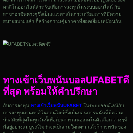
คาสิโนออนไลน์สำหรับเพื่อการลงทุนในระบบออนไลน์ กับ
สาขาอาชีพต่างๆซึ่งเป็นแนวทางในการเตรียมการที่มีความ
สบายสบายแล้ว ก็สร้างความคุ้มราคาที่ยอดเยี่ยมเหมือนกัน
ทางเข้าเว็บพนันบอลUFABETดี
ที่สุด พร้อมให้คำปรึกษา
กับการลงทุน
ทางเข้าเว็บพนันUFABET
ในระบบออนไลน์กับ
การลงทุนผ่านคาสิโนออนไลน์ซึ่งเป็นบ่อนการพนันที่มีความ
นำสมัยที่สุดในทุกวันนี้เพื่อเป็นการเสนอเกมในตัวเลือก ต่างๆที่
มีอยู่อย่างสมบูรณ์ไม่ว่าจะเป็นเกมใดก็ตามแล้วก็การพนันของ