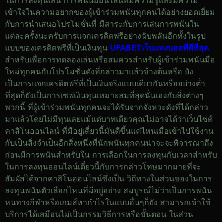
เข้าใจในความอยากของผู้เข้าร่วมพนันทุกคนได้อย่างยอดเยี่ยม
กับการนำเสนอโปรโมชั่นที่ มีสาระกับการเล่นการพนันใน
แต่ละครั้งนะครับการแจกเครดิตฟรีอย่างฉับพลันอีกทั้งในรูป
แบบของเครดิตฟรีที่เป็นเงินทุน
UFABETเว็บแทงบอลที่ดีที่สุด
สำหรับเพื่อการทดลองเล่นหรือสมควรสำหรับผู้เข้าร่วมพนันมือ
ใหม่ทุกคนกับโปรโมชั่นดังที่กล่าวมาแล้วข้างต้นหรือ ยัง
เป็นการแจกเครดิตฟรีที่เป็นเงินจริงแบบเดียวกันหรืออย่างต่ำ
ที่สุดก็ยังเป็นการเซฟเงินทุนเหมาะสมที่สุดนั่นเองกับสิ่งต่างๆ
พวกนี้ ที่ผู้เข้าร่วมพนันทุกคนจะได้รับจากจังหวะดังที่ได้กล่าว
มาแล้วโดยไม่มีทุนเลยแม้แต่บาทเดียวคุณไม่อาจได้ว่าเว็บไซต์
คาสิโนออนไลน์ ที่มีอยู่เดี๋ยวนี้มันดีขึ้นแค่ไหนเมื่อเข้าไปใช้งาน
กับเป็นสิ่งจำเป็นอีกสิ่งหนึ่งที่นักพนันทุกคนน่าจะจะพิจารณาถึง
ก่อนมีการพนันสำหรับใน การเลือกในการลงทุนกับเวลาสำหรับ
ในการลงทุนออนไลน์เดี๋ยวนี้กับการกล่าวโทษมากมายที่จะ
สัมผัสได้จากคาสิโนออนไลน์ซึ่งเป็น วิถีทางในส่วนของในการ
ลงทุนพนันตัวเลือกไหนที่มีอยู่อย่าง สมบูรณ์ไม่ว่าเป็นการพนัน
หนทางกีฬาหรือเกมส์หากำไรในแบบอื่นๆก็ยัง สามารถเข้าใช้
บริการได้เสมือนไม่เป็นกรรมวิธีการหรือขั้นตอน ในส่วน