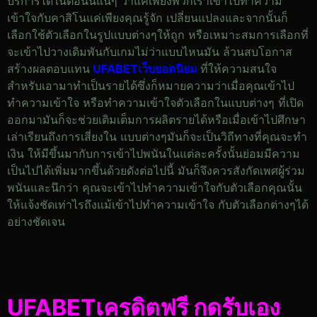
บริการได้ในตอนนี้แน่ๆ ว่าแค่เพียงพวกเราเข้าไปทำความ
เข้าใจกับคาสิโนแค่เพียงคุณรู้จัก เปลี่ยนแปลงและจากนั้นก็
เลือกใช้ตัวเลือกในรูปแบบต่างๆให้ถูก หรือเหมาะสมการเลือกที่
จะเข้าไปวางเดิมพันกับเกมไม่ว่าแบบไหนมัน ล้วนสบโอกาส
สร้างผลตอบแทน
UFABETเว็บยอดนิยม
ที่ให้ความสนใจ
สำหรับเอามาทำเป็นรายได้ซึ่งก็หมายความว่าเมื่อคุณเข้าไป
ทำความเข้าใจ หรือทำความเข้าใจตัวเลือกในแบบต่างๆ ที่เปิด
ออกมามันก็จะช่วยเติมเต็มการผลิตรายได้หรือเมื่อเข้าไปศึกษา
เล่าเรียนถึงการเสี่ยงใน แบบต่างๆมันก็จะเป็นวิถีทางที่คุณจะทำ
เงิน ให้มีขึ้นมากับการเข้าไปพนันในแต่ละครั้งนั้นย่อมมีความ
เป็นไปได้เพิ่มมากขึ้นด้วยดังต่อไปนี้ มันก็จึงควรสังกัดเพศผู้ร่วม
พนันและนึกว่า คุณจะเข้าไปทำความเข้าใจกับตัวเลือกคุณนั้น
ให้แจ้งชัดเท่าไรถึงแม้เข้าไปทำความเข้าใจ กับตัวเลือกต่างๆได้
อย่างชัดเจน
UFABETเครดิตฟรี กดรับเอง