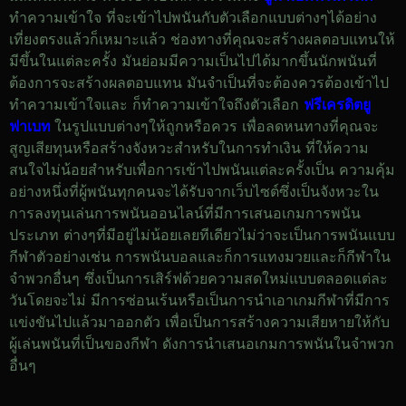
ทำความเข้าใจ ที่จะเข้าไปพนันกับตัวเลือกแบบต่างๆได้อย่าง
เที่ยงตรงแล้วก็เหมาะแล้ว ช่องทางที่คุณจะสร้างผลตอบแทนให้
มีขึ้นในแต่ละครั้ง มันย่อมมีความเป็นไปได้มากขึ้นนักพนันที่
ต้องการจะสร้างผลตอบแทน มันจำเป็นที่จะต้องควรต้องเข้าไป
ทำความเข้าใจและ ก็ทำความเข้าใจถึงตัวเลือก
ฟรีเครดิตยู
ฟาเบท
ในรูปแบบต่างๆให้ถูกหรือควร เพื่อลดหนทางที่คุณจะ
สูญเสียทุนหรือสร้างจังหวะสำหรับในการทำเงิน ที่ให้ความ
สนใจไม่น้อยสำหรับเพื่อการเข้าไปพนันแต่ละครั้งเป็น ความคุ้ม
อย่างหนึ่งที่ผู้พนันทุกคนจะได้รับจากเว็บไซต์ซึ่งเป็นจังหวะใน
การลงทุนเล่นการพนันออนไลน์ที่มีการเสนอเกมการพนัน
ประเภท ต่างๆที่มีอยู่ไม่น้อยเลยทีเดียวไม่ว่าจะเป็นการพนันแบบ
กีฬาตัวอย่างเช่น การพนันบอลและก็การแทงมวยและก็กีฬาใน
จำพวกอื่นๆ ซึ่งเป็นการเสิร์ฟด้วยความสดใหม่แบบตลอดแต่ละ
วันโดยจะไม่ มีการซ่อนเร้นหรือเป็นการนำเอาเกมกีฬาที่มีการ
แข่งขันไปแล้วมาออกตัว เพื่อเป็นการสร้างความเสียหายให้กับ
ผู้เล่นพนันที่เป็นของกีฬา ดังการนำเสนอเกมการพนันในจำพวก
อื่นๆ